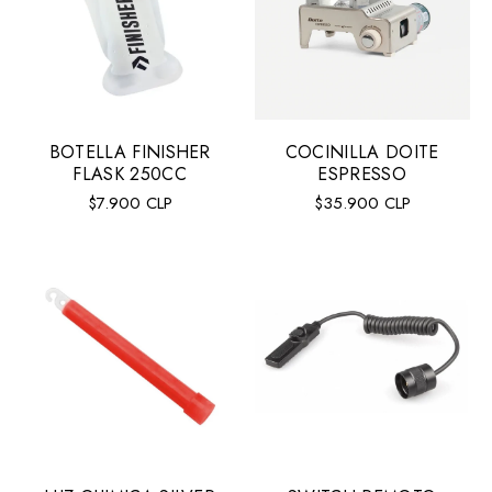
BOTELLA FINISHER
COCINILLA DOITE
FLASK 250CC
ESPRESSO
Precio
Precio
$7.900 CLP
$35.900 CLP
regular
regular