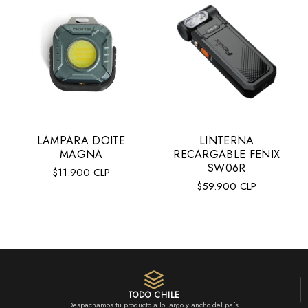
LAMPARA DOITE
LINTERNA
MAGNA
RECARGABLE FENIX
SW06R
Precio
$11.900 CLP
Precio
$59.900 CLP
regular
regular
VER MÁS
TODO CHILE
Despachamos tu producto a lo largo y ancho del país.