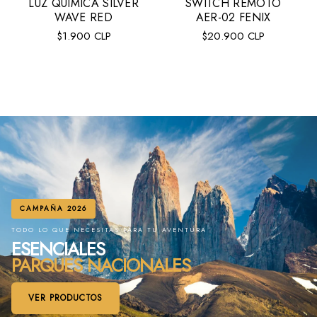
LUZ QUIMICA SILVER
SWITCH REMOTO
WAVE RED
AER-02 FENIX
Precio
Precio
$1.900 CLP
$20.900 CLP
regular
regular
VER MÁS
CAMPAÑA 2026
TODO LO QUE NECESITAS PARA TU AVENTURA
ESENCIALES
PARQUES NACIONALES
VER PRODUCTOS