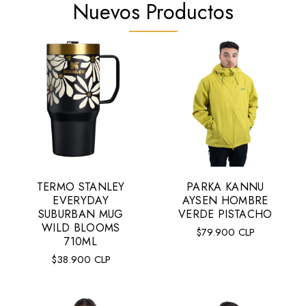
Nuevos Productos
TERMO STANLEY
PARKA KANNU
Talla:
M
EVERYDAY
AYSEN HOMBRE
M
L
XL
SUBURBAN MUG
VERDE PISTACHO
WILD BLOOMS
Precio
$79.900 CLP
710ML
regular
Precio
$38.900 CLP
AGREGAR AL CARRITO
regular