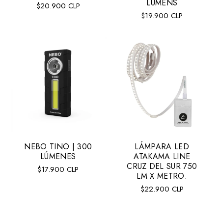
LUMENS
Precio
$20.900 CLP
Precio
$19.900 CLP
regular
regular
NEBO TINO | 300
LÁMPARA LED
LÚMENES
ATAKAMA LINE
CRUZ DEL SUR 750
Precio
$17.900 CLP
LM X METRO.
regular
Precio
$22.900 CLP
regular