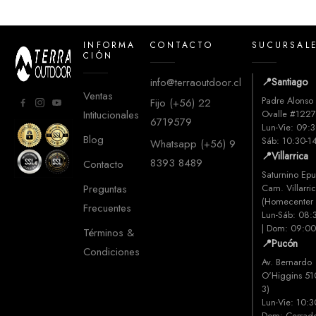
INFORMA
CONTACTO
SUCURSAL
CIÓN
info@terraoutdoor.cl
📍
Santiago
Ventas
Padre Alonso
Fijo (+56) 22
Intitucionales
Ovalle #122
6719579
Lun-Vie: 09:3
Blog
Sáb: 10:30-1
Whatsapp (+56) 9
📍
Villarrica
8393 8489
Contacto
Saturnino Epu
Preguntas
Cam. Villarri
(Homecenter V
Frecuentes
Lun-Sáb: 08:
| Dom: 09:0
Términos &
📍
Pucón
Condiciones
Av. Bernardo
O'Higgins 51
3)
Lun-Vie: 10:3
Dom: Cerrad