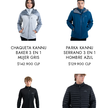
CHAQUETA KANNU
PARKA KANNU
Talla:
XL
Tall:
XL
BAKER 3 EN 1
SERRANO 3 EN 1
XL
L
M
S
XL
L
M
MUJER GRIS
HOMBRE AZUL
Precio
Precio
$142.900 CLP
$129.900 CLP
regular
regular
AGREGAR AL CARRITO
AGREGAR AL CARRITO