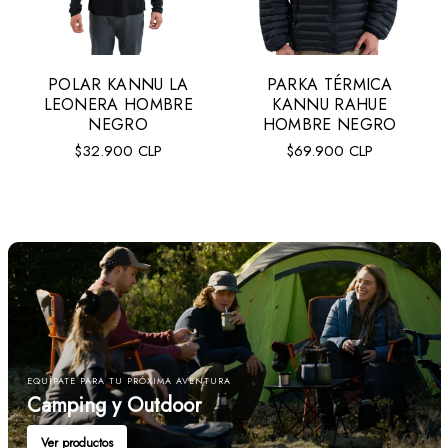
POLAR KANNU LA
PARKA TÉRMICA
Talla:
XL
LEONERA HOMBRE
KANNU RAHUE
XL
S
M
L
NEGRO
HOMBRE NEGRO
Precio
Precio
$32.900 CLP
$69.900 CLP
regular
regular
AGREGAR AL CARRITO
VER MÁS
EQUÍPATE PARA TU PRÓXIMA AVENTURA
Camping y Outdoor
Ver productos