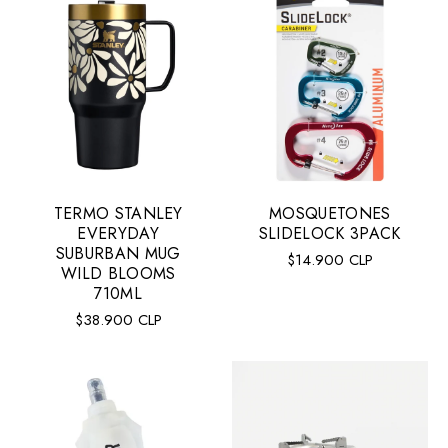
TERMO STANLEY
MOSQUETONES
EVERYDAY
SLIDELOCK 3PACK
SUBURBAN MUG
Precio
$14.900 CLP
WILD BLOOMS
regular
710ML
Precio
$38.900 CLP
regular