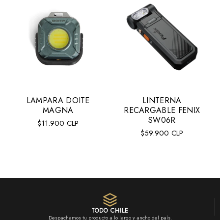
LAMPARA DOITE
LINTERNA
MAGNA
RECARGABLE FENIX
SW06R
Precio
$11.900 CLP
Precio
$59.900 CLP
regular
regular
VER MÁS
TODO CHILE
Despachamos tu producto a lo largo y ancho del país.