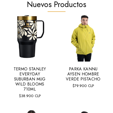
Nuevos Productos
TERMO STANLEY
PARKA KANNU
Talla:
M
EVERYDAY
AYSEN HOMBRE
M
L
XL
SUBURBAN MUG
VERDE PISTACHO
WILD BLOOMS
Precio
$79.900 CLP
710ML
regular
Precio
$38.900 CLP
AGREGAR AL CARRITO
regular