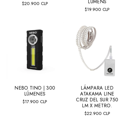
LUMENS
Precio
$20.900 CLP
Precio
$19.900 CLP
regular
regular
NEBO TINO | 300
LÁMPARA LED
LÚMENES
ATAKAMA LINE
CRUZ DEL SUR 750
Precio
$17.900 CLP
LM X METRO.
regular
Precio
$22.900 CLP
regular