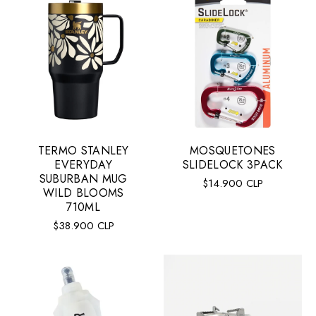
TERMO STANLEY
MOSQUETONES
EVERYDAY
SLIDELOCK 3PACK
SUBURBAN MUG
Precio
$14.900 CLP
WILD BLOOMS
regular
710ML
Precio
$38.900 CLP
regular