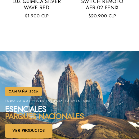
LUZ QUIMICA SILVER
SWITCH REMOTO
WAVE RED
AER-02 FENIX
Precio
Precio
$1.900 CLP
$20.900 CLP
regular
regular
VER MÁS
CAMPAÑA 2026
TODO LO QUE NECESITAS PARA TU AVENTURA
ESENCIALES
PARQUES NACIONALES
VER PRODUCTOS