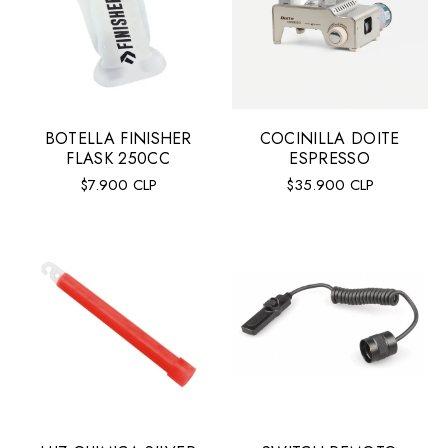
BOTELLA FINISHER
COCINILLA DOITE
FLASK 250CC
ESPRESSO
Precio
Precio
$7.900 CLP
$35.900 CLP
regular
regular