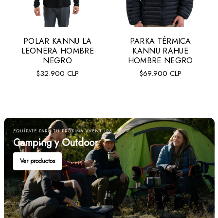
POLAR KANNU LA
PARKA TÉRMICA
Talla:
XL
LEONERA HOMBRE
KANNU RAHUE
XL
S
M
L
NEGRO
HOMBRE NEGRO
Precio
Precio
$32.900 CLP
$69.900 CLP
regular
regular
AGREGAR AL CARRITO
VER MÁS
EQUÍPATE PARA TU PRÓXIMA AVENTURA
Camping y Outdoor
Ver productos