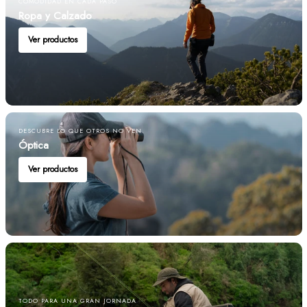
COMODIDAD EN CADA PASO
Ropa y Calzado
Ver productos
DESCUBRE LO QUE OTROS NO VEN.
Óptica
Ver productos
TODO PARA UNA GRAN JORNADA