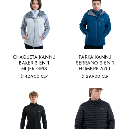
CHAQUETA KANNU
PARKA KANNU
Talla:
XL
Tall:
XL
BAKER 3 EN 1
SERRANO 3 EN 1
XL
L
M
S
XL
L
M
MUJER GRIS
HOMBRE AZUL
Precio
Precio
$142.900 CLP
$129.900 CLP
regular
regular
AGREGAR AL CARRITO
AGREGAR AL CARRITO