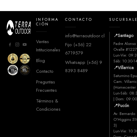
INFORMA
CONTACTO
SUCURSAL
CIÓN
info@terraoutdoor.cl
📍
Santiago
Ventas
Padre Alonso
Fijo (+56) 22
Intitucionales
Ovalle #122
6719579
Lun-Vie: 09:3
Blog
Sáb: 10:30-1
Whatsapp (+56) 9
📍
Villarrica
8393 8489
Contacto
Saturnino Epu
Preguntas
Cam. Villarri
(Homecenter V
Frecuentes
Lun-Sáb: 08:
| Dom: 09:0
Términos &
📍
Pucón
Condiciones
Av. Bernardo
O'Higgins 51
3)
Lun-Vie: 10:3
Dom: Cerrad